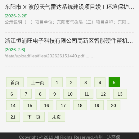
东阳市 X 波段天气雷达系统建设项目竣工环境保护验收报告公示
[2026-2-26]
公示说明（一）项目单位：东阳市气象局（二）项目名称：东阳市X波段天气雷达系统建设项目竣工环境保护验收报告（二）行业类别：M3940雷达及配套设备制造（四）建设地址：浙江省金华市东阳市城东街道孟婆山（五）项目主要建设内容：新建20米高雷达铁塔一座、X波段双偏振相控阵天气雷达系统及雷.........
浙江恒浦旺电子科技有限公司高新区智能硬件整机制造项目公示
[2026-2-6]
/data/uploadfiles/files/202626151440.pdf ......
首页
上一页
1
2
3
4
5
6
7
8
9
10
11
12
13
14
15
16
17
18
19
20
21
下一页
未页
Copyright @2019 All Rights Reserved.杭州一达环保