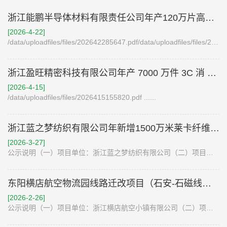
浙江能鹏半导体材料有限责任公司年产120万片高热导氮化物电子陶瓷基板项目竣工验收报告表公示
[2026-4-22]
/data/uploadfiles/files/202642285647.pdf/data/uploadfiles/files/20264228577.pdf/data/uploadfiles/files/202642285744.pdf ......
浙江盈旺精密科技有限公司年产 7000 万件 3C 消 费类金属精密结构件生产线技改项目公示
[2026-4-15]
/data/uploadfiles/files/2026415155820.pdf ......
浙江蓝之梦纺织有限公司年新增1500万米莱卡纤维运动型牛仔面料技改项目竣工环境保护验收报告公示
[2026-3-27]
公示说明（一）项目单位：浙江蓝之梦纺织有限公司（二）项目名称：浙江蓝之梦纺织有限公司年新增1500万米莱卡纤维运动型牛仔面料技改项目竣工环境保护验收报告（二）行业类别：棉纺织及印染精加工171（四）建设地址：兰溪经济开发区丹溪大道1515号（五）项目主要建设内容：企业年新增150.........
东阳横店航空物流园线路迁改项目（石安-石磁线）竣工环境保护验收报告公示
[2026-2-26]
公示说明（一）项目单位：浙江横店航空小镇有限公司（二）项目名称：东阳横店航空物流园线路迁改项目（石安-石磁线）竣工环境保护验收报告（二）行业类别：D4420电力供应（四）建设地址：浙江省金华市东阳市横店镇工业区（五）项目主要建设内容：自原24#塔小号侧新建钢管杆G3，石安1434.........